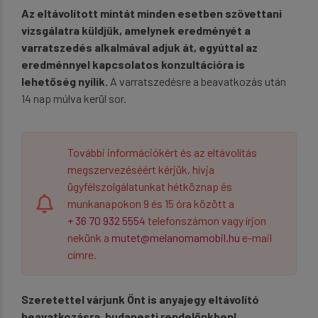
Az eltávolított mintát minden esetben szövettani
vizsgálatra küldjük, amelynek eredményét a
varratszedés alkalmával adjuk át, egyúttal az
eredménnyel kapcsolatos konzultációra is
lehetőség nyílik.
A varratszedésre a beavatkozás után
14 nap múlva kerül sor.
További információkért és az eltávolítás
megszervezéséért kérjük, hívja
ügyfélszolgálatunkat hétköznap és
munkanapokon 9 és 15 óra között a
+ 36 70 932 5554
telefonszámon vagy írjon
nekünk a
mutet@melanomamobil.hu
e-mail
címre.
Szeretettel várjunk Önt is anyajegy eltávolító
beavatkozásra, budapesti rendelőnkben!