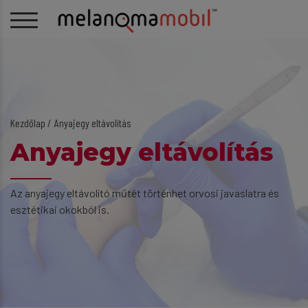
Kezdőlap
Anyajegy eltávolítás
Anyajegy eltávolítás
Az anyajegy eltávolító műtét történhet orvosi javaslatra és
esztétikai okokból is.