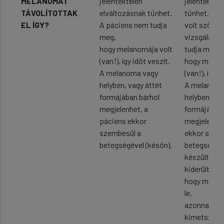
MELANOMÁT
jelentéktelen
jelentéktel
TÁVOLÍTOTTAK
elváltozásnak tűnhet.
tűnhet. Am
EL ÍGY?
A páciens nem tudja
volt szövet
meg,
vizsgálat, 
hogy melanomája volt
tudja meg,
(van!), így időt veszít.
hogy melan
A melanoma vagy
(van!), így i
helyben, vagy áttét
A melanoma
formájában bárhol
helyben, vag
megjelenhet, a
formájában 
páciens ekkor
megjelenhet
szembesül a
ekkor szem
betegségével (későn).
betegségéve
készült szö
kiderült,
hogy melan
le,
azonnal reo
kimetszés