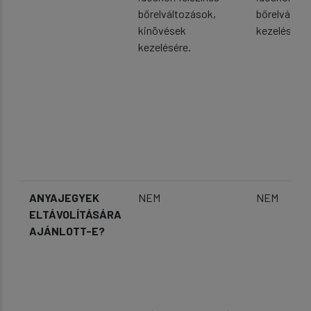
bőrelváltozások,
bőrelváltoz
kinövések
kezelésére.
kezelésére.
ANYAJEGYEK
NEM
NEM
ELTÁVOLÍTÁSÁRA
AJÁNLOTT-E?