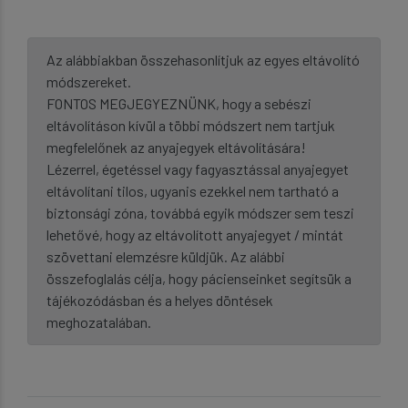
Az alábbiakban összehasonlítjuk az egyes eltávolító
módszereket.
FONTOS MEGJEGYEZNÜNK, hogy a sebészi
eltávolításon kívül a többi módszert nem tartjuk
megfelelőnek az anyajegyek eltávolítására!
Lézerrel, égetéssel vagy fagyasztással anyajegyet
eltávolítani tilos, ugyanis ezekkel nem tartható a
biztonsági zóna, továbbá egyik módszer sem teszi
lehetővé, hogy az eltávolított anyajegyet / mintát
szövettani elemzésre küldjük. Az alábbi
összefoglalás célja, hogy pácienseinket segítsük a
tájékozódásban és a helyes döntések
meghozatalában.