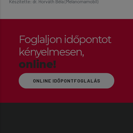
Készítette: dr. Horváth Béla (Melanomamobil)
Foglaljon időpontot
kényelmesen,
online!
ONLINE IDŐPONTFOGLALÁS