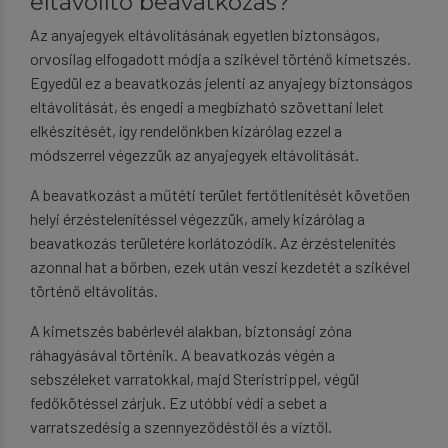
eltávolító beavatkozás?
Az anyajegyek eltávolításának egyetlen biztonságos,
orvosilag elfogadott módja a szikével történő kimetszés.
Egyedül ez a beavatkozás jelenti az anyajegy biztonságos
eltávolítását, és engedi a megbízható szövettani lelet
elkészítését, így rendelőnkben kizárólag ezzel a
módszerrel végezzük az anyajegyek eltávolítását.
A beavatkozást a műtéti terület fertőtlenítését követően
helyi érzéstelenítéssel végezzük, amely kizárólag a
beavatkozás területére korlátozódik. Az érzéstelenítés
azonnal hat a bőrben, ezek után veszi kezdetét a szikével
történő eltávolítás.
A kimetszés babérlevél alakban, biztonsági zóna
ráhagyásával történik. A beavatkozás végén a
sebszéleket varratokkal, majd Steristrippel, végül
fedőkötéssel zárjuk. Ez utóbbi védi a sebet a
varratszedésig a szennyeződéstől és a víztől.