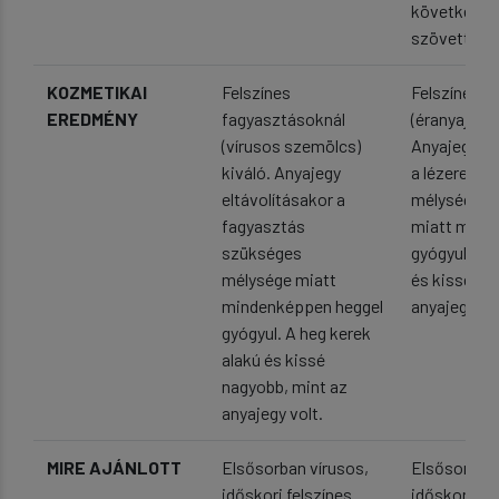
következik 
szövettani v
KOZMETIKAI
Felszínes
Felszínes l
EREDMÉNY
fagyasztásoknál
(éranyajegy)
(vírusos szemölcs)
Anyajegy el
kiváló. Anyajegy
a lézerezés
eltávolításakor a
mélysége
fagyasztás
miatt mind
szükséges
gyógyul. A 
mélysége miatt
és kissé na
mindenképpen heggel
anyajegy vol
gyógyul. A heg kerek
alakú és kissé
nagyobb, mint az
anyajegy volt.
MIRE AJÁNLOTT
Elsősorban vírusos,
Elsősorban 
időskori felszínes
időskori fel