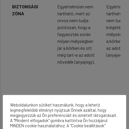
BIZTONSÁGI
Egyértelműen nem
Egyértelmű
ZÓNA
tartható, mert az
tartható, m
orvos nem tudja
nem tudja p
pontosan, hogy a
kiégetés so
fagyasztás során
mélységben 
milyen mélységben
a bőrben és
jár a bőrben és ott
az adott n
még tart-e az adott
(anyajegy).
növedék (anyajegy).
Weboldalunkon sütiket használunk, hogy a lehető
legmegfelelőbb élményt nyújtsuk Önnek azáltal, hogy
megjegyezzük az Ön preferenciáit és ismételt látogatásait.
A "Mindent elfogadok" gombra kattintva Ön hozzájárul
MINDEN cookie használatához. A "Cookie beállítások"