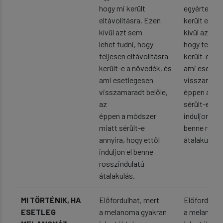
hogy mi került
egyértelműe
eltávolításra. Ezen
került eltáv
kívül azt sem
kívül azt se
lehet tudni, hogy
hogy teljese
teljesen eltávolításra
került-e a 
került-e a növedék, és
ami esetle
ami esetlegesen
visszamarad
visszamaradt belőle,
éppen a mó
az
sérült-e ann
éppen a módszer
induljon el
miatt sérült-e
benne rossz
annyira, hogy ettől
átalakulás.
induljon el benne
rosszindulatú
átalakulás.
MI TÖRTÉNIK, HA
Előfordulhat, mert
Előfordulha
ESETLEG
a melanoma gyakran
a melanoma