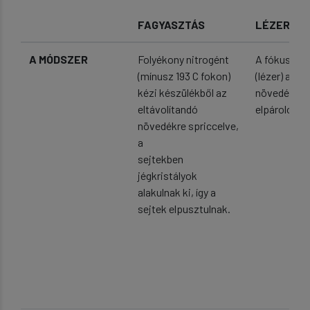
FAGYASZTÁS
LÉZER
A MÓDSZER
Folyékony nitrogént
A fókuszált
(mínusz 193 C fokon)
(lézer) az e
kézi készülékből az
növedékre i
eltávolítandó
elpárologtat
növedékre spriccelve,
a
sejtekben
jégkristályok
alakulnak ki, így a
sejtek elpusztulnak.