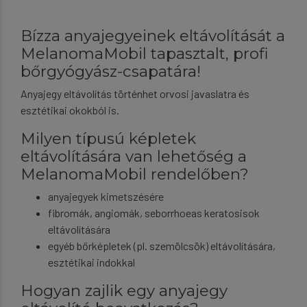
Bízza anyajegyeinek eltávolítását a
MelanomaMobil tapasztalt, profi
bőrgyógyász-csapatára!
Anyajegy eltávolítás történhet orvosi javaslatra és
esztétikai okokból is.
Milyen típusú képletek
eltávolítására van lehetőség a
MelanomaMobil rendelőben?
anyajegyek kimetszésére
fibromák, angiomák, seborrhoeas keratosisok
eltávolítására
egyéb bőrképletek (pl. szemölcsök) eltávolítására,
esztétikai indokkal
Hogyan zajlik egy anyajegy