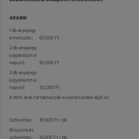
ÁRAINK
1 db anyajegy
kimetszés:
63.000 Ft
2 db anyajegy
(ugyanazon a
napon):
92.000 Ft
3 db anyajegy
(ugyanazon a
napon):
112.000 Ft
A fenti árak tartalmazzák a varratszedés díját is!
Szövettan:
18.000 Ft / db
Biopszia és
szövettan:
41.000 Ft / db