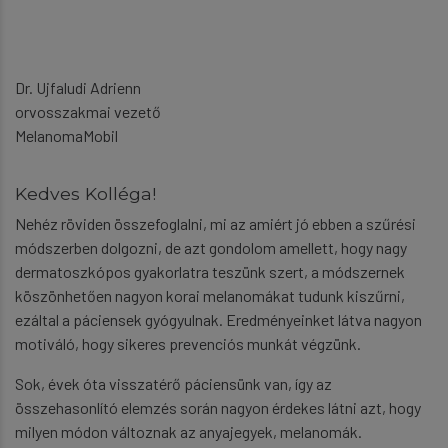
Dr. Ujfaludi Adrienn
orvosszakmai vezető
MelanomaMobil
Kedves Kolléga!
Nehéz röviden összefoglalni, mi az amiért jó ebben a szűrési
módszerben dolgozni, de azt gondolom amellett, hogy nagy
dermatoszkópos gyakorlatra teszünk szert, a módszernek
köszönhetően nagyon korai melanomákat tudunk kiszűrni,
ezáltal a páciensek gyógyulnak. Eredményeinket látva nagyon
motiváló, hogy sikeres prevenciós munkát végzünk.
Sok, évek óta visszatérő páciensünk van, így az
összehasonlító elemzés során nagyon érdekes látni azt, hogy
milyen módon változnak az anyajegyek, melanomák.