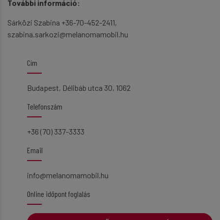
További információ:
Sárközi Szabina +36-70-452-2411,
szabina.sarkozi@melanomamobil.hu
Cím
Budapest, Délibáb utca 30, 1062
Telefonszám
+36 (70) 337-3333
Email
info@melanomamobil.hu
Online időpont foglalás