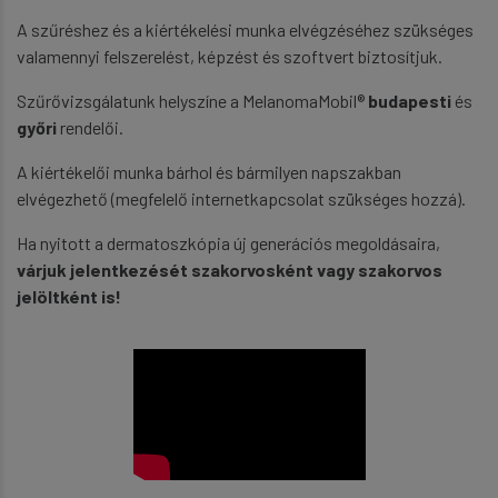
A szűréshez és a kiértékelési munka elvégzéséhez szükséges
valamennyi felszerelést, képzést és szoftvert biztosítjuk.
Szűrővizsgálatunk helyszíne a MelanomaMobil®
budapesti
és
győri
rendelői.
A kiértékelői munka bárhol és bármilyen napszakban
elvégezhető (megfelelő internetkapcsolat szükséges hozzá).
Ha nyitott a dermatoszkópia új generációs megoldásaira,
várjuk jelentkezését szakorvosként vagy szakorvos
jelöltként is!