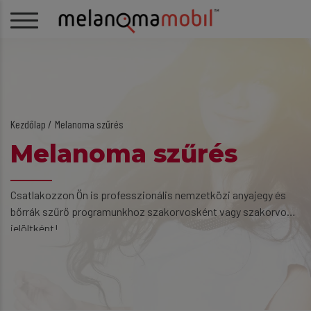
Kezdőlap
Melanoma szűrés
Melanoma szűrés
Csatlakozzon Ön is professzionális nemzetközi anyajegy és
bőrrák szűrő programunkhoz szakorvosként vagy szakorvos
jelöltként!