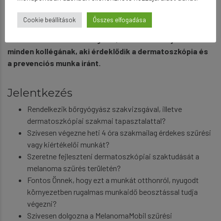
Mind szűrő, mind kiértékelő orvosként szakmai kihívást,
Cookie beállítások
Összes elfogadása
és naprakész gyakorlati tudást jelent a MelanomaMobil
szűrési módszerével dolgozni, ezért bátran ajánlom
minden kollégának, aki érdeklődik a dermatoszkópia és
a prevenciós munka iránt.
Jelentkezés
Rendelkezik bőrgyógyász szakvizsgával, illetve
dermatoszkópiai szakmai tapasztalattal?
Szívesen végezne heti 4 óra szakmailag érdekes szűrési
vagy kiértékelői munkát?
Szeretne fejleszteni dermatoszkópiai szaktudását a
melanoma szűrés területén?
Fontos Önnek, hogy ezt a munkát otthonról, nyugodt
környezetben rugalmas munkaidő beosztással tudja
végezni?
Szívesen dolgozna a MelanomaMobil szűrési