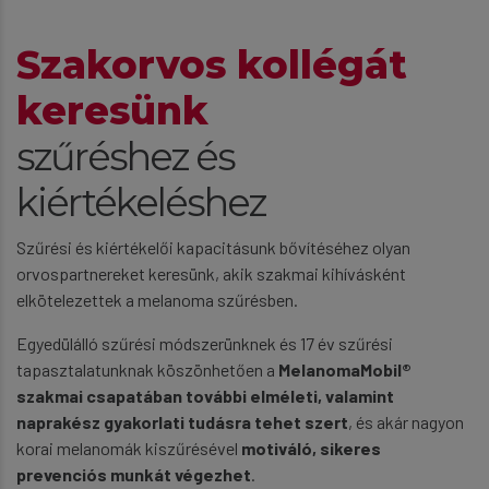
Szakorvos kollégát
keresünk
szűréshez és
kiértékeléshez
Szűrési és kiértékelői kapacitásunk bővítéséhez olyan
orvospartnereket keresünk, akik szakmai kihívásként
elkötelezettek a melanoma szűrésben.
Egyedülálló szűrési módszerünknek és 17 év szűrési
tapasztalatunknak köszönhetően a
MelanomaMobil®
szakmai csapatában további elméleti, valamint
naprakész gyakorlati tudásra tehet szert
, és akár nagyon
korai melanomák kiszűrésével
motiváló, sikeres
prevenciós munkát végezhet
.