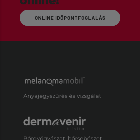
online!
ONLINE IDŐPONTFOGLALÁS
Anyajegyszűrés és vizsgálat
Bőrgyógyászat
,
bőrsebészet