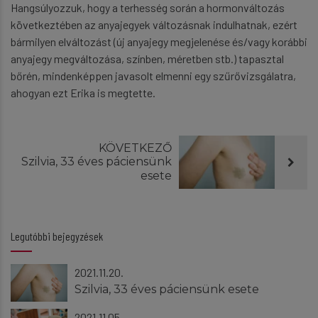
Hangsúlyozzuk, hogy a terhesség során a hormonváltozás
következtében az anyajegyek változásnak indulhatnak, ezért
bármilyen elváltozást (új anyajegy megjelenése és/vagy korábbi
anyajegy megváltozása, színben, méretben stb.) tapasztal
bőrén, mindenképpen javasolt elmenni egy szűrővizsgálatra,
ahogyan ezt Erika is megtette.
KÖVETKEZŐ
Szilvia, 33 éves páciensünk
esete
Legutóbbi bejegyzések
2021.11.20.
Szilvia, 33 éves páciensünk esete
2021.11.05.