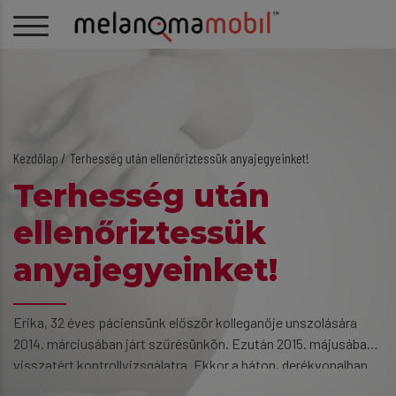
Kezdőlap
Terhesség után ellenőriztessük anyajegyeinket!
Terhesség után
ellenőriztessük
anyajegyeinket!
Erika, 32 éves páciensünk először kolleganője unszolására
2014. márciusában járt szűrésünkön. Ezután 2015. májusában
visszatért kontrollvizsgálatra. Ekkor a háton, derékvonalban
[…]