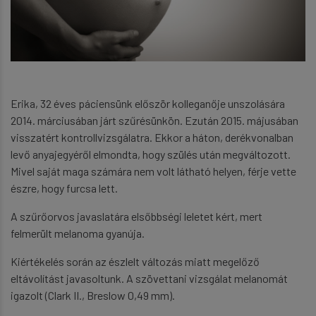
Erika, 32 éves páciensünk először kolleganője unszolására
2014. márciusában járt szűrésünkön. Ezután 2015. májusában
visszatért kontrollvizsgálatra. Ekkor a háton, derékvonalban
levő anyajegyéről elmondta, hogy szülés után megváltozott.
Mivel saját maga számára nem volt látható helyen, férje vette
észre, hogy furcsa lett.
A szűrőorvos javaslatára elsőbbségi leletet kért, mert
felmerült melanoma gyanúja.
Kiértékelés során az észlelt változás miatt megelőző
eltávolítást javasoltunk. A szövettani vizsgálat melanomát
igazolt (Clark II., Breslow 0,49 mm).