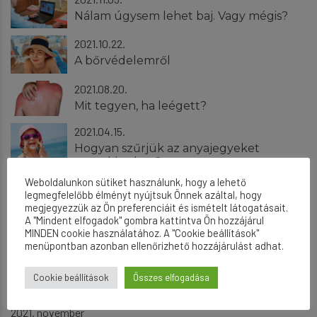
Nálam úgysem lehet baj. Vagy mégis?
2021.10.22.
A bőrvédelemről
2021.08.20.
Mit tegyen, ha leégett?
2021.04.15.
Hogyan szűrjük az anyajegyeket
gyerekkorban?
Weboldalunkon sütiket használunk, hogy a lehető
legmegfelelőbb élményt nyújtsuk Önnek azáltal, hogy
megjegyezzük az Ön preferenciáit és ismételt látogatásait.
Archívum
A "Mindent elfogadok" gombra kattintva Ön hozzájárul
MINDEN cookie használatához. A "Cookie beállítások"
menüpontban azonban ellenőrizhető hozzájárulást adhat.
2026. április
Cookie beállítások
Összes elfogadása
2021. december
2021. november