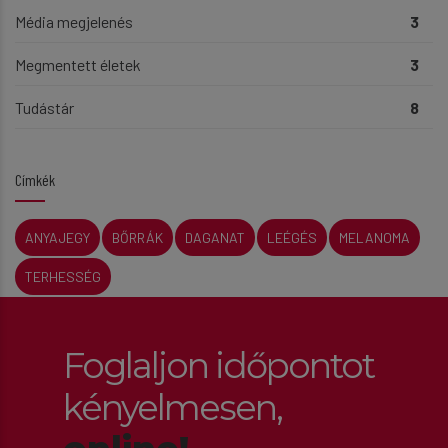
Média megjelenés
3
Megmentett életek
3
Tudástár
8
Címkék
ANYAJEGY
BŐRRÁK
DAGANAT
LEÉGÉS
MELANOMA
TERHESSÉG
Foglaljon időpontot
kényelmesen,